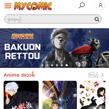
နောက်ဆုံး
ထွက်
လူကြ
ည့်
အများ
ဆုံး
အမျိုး
အစား
Anime အသစ်
ပိုကြည့်
ထုတ်ဝေမှု
အချိန်ဇယား
ဆက်လက်
ကြည့်ရှု