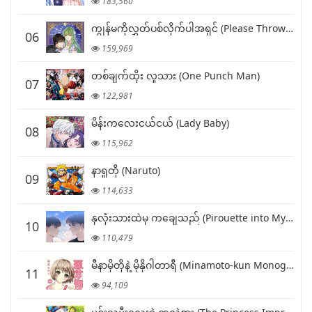
183,560
ကျွန်မကိုလွှတ်ပစ်လိုက်ပါအရှင် (Please Throw Me Away)
06
159,969
တစ်ချက်ထိုး လူသား (One Punch Man)
07
122,981
မိန်းကလေးငယ်ငယ် (Lady Baby)
08
115,962
နာရူတို (Naruto)
09
114,633
နှလုံးသားထဲမှ ကချေသည် (Pirouette into My Heart)
10
110,479
မီနာမိုတိုနဲ့ မိုနိုဂါတာရီ (Minamoto-kun Monogatari)
11
94,109