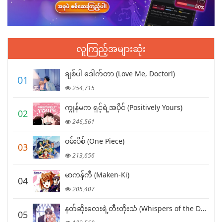
လူကြည့်အများဆုံး
ချစ်ပါ ဒေါက်တာ (Love Me, Doctor!)
01
254,715
ကျွန်မက ရှင့်ရဲ့အပိုင် (Positively Yours)
02
246,561
ဝမ်းပိစ် (One Piece)
03
213,656
မာကန်ကီ (Maken-Ki)
04
205,407
နတ်ဆိုးလေးရဲ့တီးတိုးသံ (Whispers of the Devil)
05