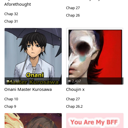
Aforethought
Chap 27
Chap 32
Chap 26
Chap 31
4,188
2,407
Onani Master Kurosawa
Choujin x
Chap 10
Chap 27
Chap 9
Chap 26.2