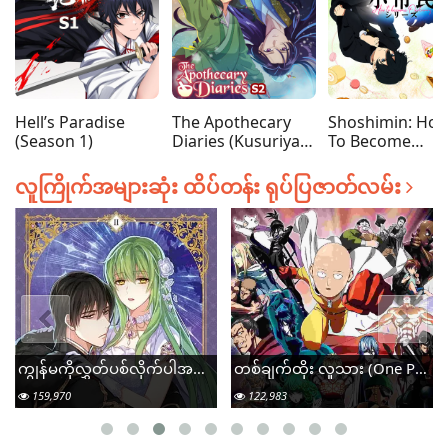
ပါ။
အကြိုက်
ဆုံး
Hell’s Paradise
The Apothecary
Shoshimin: Ho
(Season 1)
Diaries (Kusuriya
To Become
no Hitorigoto)
Ordinary (Seas
(Season 2)
1)
လူကြိုက်အများဆုံး ထိပ်တန်း ရုပ်ပြဇာတ်လမ်း
ကျွန်မကိုလွှတ်ပစ်လိုက်ပါအရှင် (Please Throw Me Away)
တစ်ချက်ထိုး လူသား (One Punch Man)
122,983
115,970