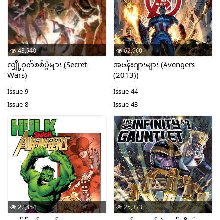
43,540
62,960
လျှို့ဝှက်စစ်ပွဲများ (Secret
အဗန်းဂျားများ (Avengers
Wars)
(2013))
Issue-9
Issue-44
Issue-8
Issue-43
22,854
25,373