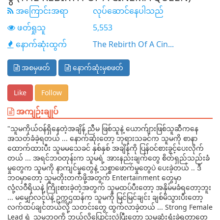
အကြောင်းအရာ
လုပ်ဆောင်နေပါသည်
ဖတ်ရှုသူ
5,553
နောက်ဆုံးထွက်
The Rebirth Of A Cin...
အစမှဖတ်
နောက်ဆုံးမှစဖတ်
Like
Follow
အကျဉ်းချုပ်
"သူမကိုယ်ဝန်ရှိနေတဲ့အချိန် ညီမ ဖြစ်သူနဲ့ ယောက်ျားဖြစ်သူဆီကနေ
အသတ်ခံခဲ့ရတယ် ... နောက်ဆုံးတော့ ဘုရားသခင်က သူမကို စာနာ
ထောက်ထားပီး သူမမသေခင် နှစ်နှစ် အချိန်ကို ပြန်ဝင်စားခွင့်ပေးလိုက်
တယ် ... အရင်ဘဝတုန်းက သူမရဲ့ အားနည်းချက်တွေ စိတ်ရှည်သည်းခံ
မှုတွေက သူမကို နာကျင်မှုတွေနဲ့ သစ္စာဖောက်မှုတွေပဲ ပေးခဲ့တယ် .. ဒီ
ဘဝမှာတော့ သူမတိုးတက်ဖို့အတွက် Entertainment တွေမှာ
လုံ့လဝီရိယနဲ့ ကြိုးစားခဲ့တဲ့အတွက် သူမထပ်ပီးတော့ အနှိမ်မခံရတော့ဘူး
... မမျှော်လင့်ပဲနဲ့ ဥက္ကဌထန်က သူမကို မြင်မြင်ချင်း ချစ်မိသွားပီးတော့
လက်ထပ်ချင်တယ်လို့ သတင်းတွေ ထွက်လာခဲ့တယ် ... Strong Female
Lead ရဲ့ သူမဘဝကို ဘယ်လို‌ပြောင်းလဲပြီးတော့ သူမဆုံးရှုံးခဲ့ရတာတွေ