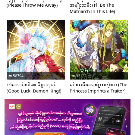
(Please Throw Me Away)
အမျိုးသမီး (I'll Be The
Matriarch In This Life)
58794
92122
ကံကောင်းပါစေ မိစ္စာဘုရင်
မင်းသမီးလေးရဲ့ကလဲ့စား (The
(Good Luck, Demon King!)
Princess Imprints a Traitor)