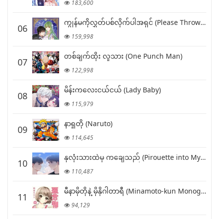
183,600
ကျွန်မကိုလွှတ်ပစ်လိုက်ပါအရှင် (Please Throw Me Away)
06
159,998
တစ်ချက်ထိုး လူသား (One Punch Man)
07
122,998
မိန်းကလေးငယ်ငယ် (Lady Baby)
08
115,979
နာရူတို (Naruto)
09
114,645
နှလုံးသားထဲမှ ကချေသည် (Pirouette into My Heart)
10
110,487
မီနာမိုတိုနဲ့ မိုနိုဂါတာရီ (Minamoto-kun Monogatari)
11
94,129