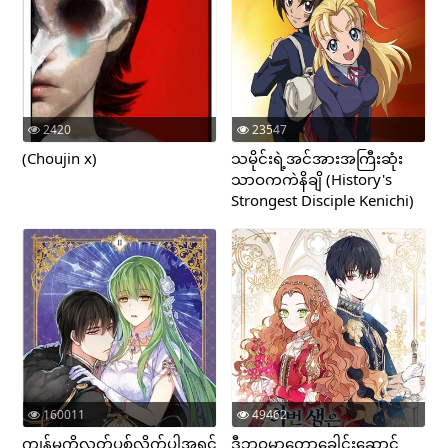
2420
23547
(Choujin x)
သမိုင်းရဲ့အင်အားအကြီးဆုံး
သာဝကကဲနိချိ (History's
Strongest Disciple Kenichi)
160011
49462
ကျွန်မကိုလွှတ်ပစ်လိုက်ပါအရှင်
ဒီဘဝမှာတော့ခေါင်းဆောင်