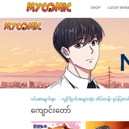
SHOP
LUCKY WHE
နောက်ဆုံး
ထွက်
လူကြ
ည့်
အများ
ဆုံး
အမျိုး
အစား
ထုတ်ဝေမှု
အချိန်ဇယား
ပင်မစာမျက်နှာ
လူကြိုက်အများဆုံး ထိပ်တန်း ရုပ်ပြဇာ
ဆက်လက်
ကျောင်းတော်
ကြည့်ရှု
ပါ။
အကြိုက်