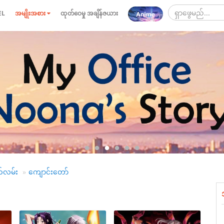
EL
အမျိုးအစား
ထုတ်ဝေမှု အချိန်ဇယား
တ်လမ်း
ကျောင်းတော်