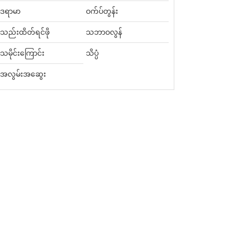
ဒရာမာ
ဝက်ပ်တွန်း
သည်းထိတ်ရင်ဖို
သဘာဝလွန်
သမိုင်းကြောင်း
သိပ္ပံ
အလွမ်းအဆွေး