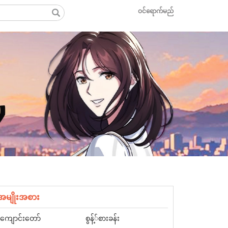
ဝင်ရောက်မည်
အမျိုးအစား
ကျောင်းတော်
စွန့််စားခန်း