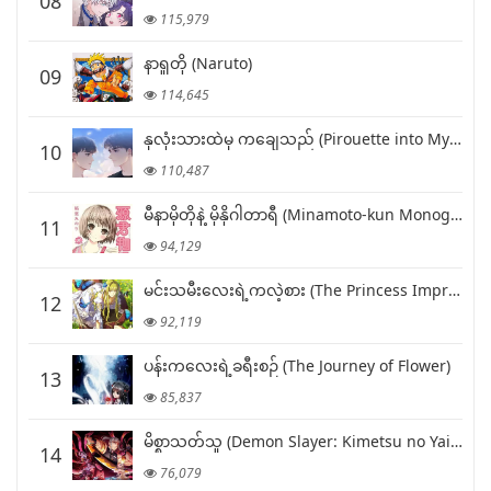
08
115,979
နာရူတို (Naruto)
09
114,645
နှလုံးသားထဲမှ ကချေသည် (Pirouette into My Heart)
10
110,487
မီနာမိုတိုနဲ့ မိုနိုဂါတာရီ (Minamoto-kun Monogatari)
11
94,129
မင်းသမီးလေးရဲ့ကလဲ့စား (The Princess Imprints a Traitor)
12
92,119
ပန်းကလေးရဲ့ခရီးစဉ် (The Journey of Flower)
13
85,837
မိစ္စာသတ်သူ (Demon Slayer: Kimetsu no Yaiba)
14
76,079