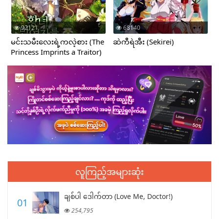
92121
68140
မင်းသမီးလေးရဲ့ကလဲ့စား (The
ဆဲကီရဲအီး (Sekirei)
Princess Imprints a Traitor)
လူကြည့်အများဆုံး
ချစ်ပါ ဒေါက်တာ (Love Me, Doctor!)
01
254,795