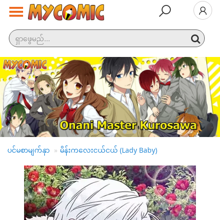
နောက်ဆုံး
ထွက်
လူကြ
ည့်
အများ
ဆုံး
အမျိုး
အစား
ပင်မစာမျက်နှာ
မိန်းကလေးငယ်ငယ် (Lady Baby)
ထုတ်ဝေမှု
အချိန်ဇယား
ဆက်လက်
ကြည့်ရှု