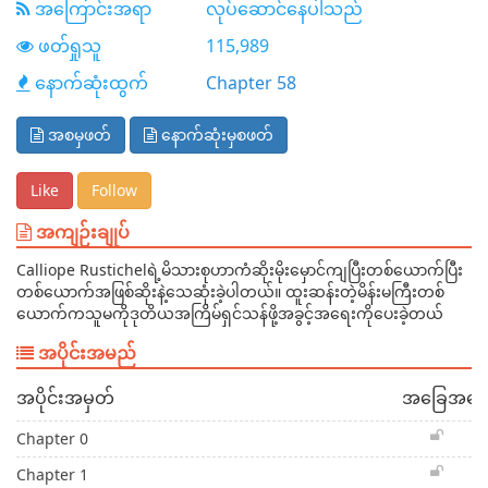
အကြောင်းအရာ
လုပ်ဆောင်နေပါသည်
ဖတ်ရှုသူ
115,989
နောက်ဆုံးထွက်
Chapter 58
အစမှဖတ်
နောက်ဆုံးမှစဖတ်
Like
Follow
အကျဉ်းချုပ်
Calliope Rustichelရဲ့မိသားစုဟာကံဆိုးမိုးမှောင်ကျပြီးတစ်ယောက်ပြီး
တစ်ယောက်အဖြစ်ဆိုးနဲ့သေဆုံးခဲ့ပါတယ်။ ထူးဆန်းတဲ့မိန်းမကြီးတစ်
ယောက်ကသူမကိုဒုတိယအကြိမ်ရှင်သန်ဖို့အခွင့်အရေးကိုပေးခဲ့တယ်
အပိုင်းအမည်
အပိုင်းအမှတ်
အခြေအနေ
Chapter 0
Chapter 1