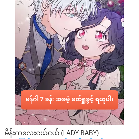
ပါ။
အကြိုက်
ဆုံး
မိန်းကလေးငယ်ငယ် (LADY BABY)