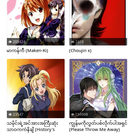
205424
2418
မာကန်ကီ (Maken-Ki)
(Choujin x)
23547
159998
သမိုင်းရဲ့အင်အားအကြီးဆုံး
ကျွန်မကိုလွှတ်ပစ်လိုက်ပါအရှင်
သာဝကကဲနိချိ (History's
(Please Throw Me Away)