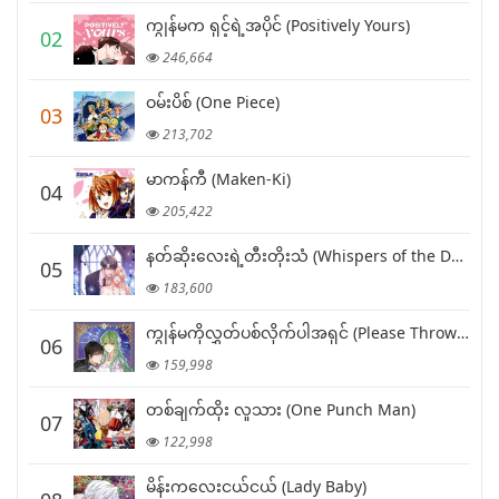
ကျွန်မက ရှင့်ရဲ့အပိုင် (Positively Yours)
02
246,664
ဝမ်းပိစ် (One Piece)
03
213,702
မာကန်ကီ (Maken-Ki)
04
205,422
နတ်ဆိုးလေးရဲ့တီးတိုးသံ (Whispers of the Devil)
05
183,600
ကျွန်မကိုလွှတ်ပစ်လိုက်ပါအရှင် (Please Throw Me Away)
06
159,998
တစ်ချက်ထိုး လူသား (One Punch Man)
07
122,998
မိန်းကလေးငယ်ငယ် (Lady Baby)