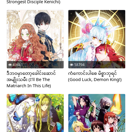
Strongest Disciple Kenichi)
49461
58794
ဒီဘဝမှာတော့ခေါင်းဆောင်
ကံကောင်းပါစေ မိစ္စာဘုရင်
အမျိုးသမီး (I'll Be The
(Good Luck, Demon King!)
Matriarch In This Life)