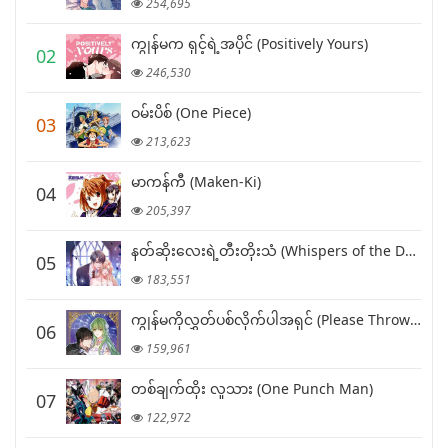
254,695
ကျွန်မက ရှင့်ရဲ့အပိုင် (Positively Yours)
02
246,530
ဝမ်းပိစ် (One Piece)
03
213,623
မာကန်ကီ (Maken-Ki)
04
205,397
နတ်ဆိုးလေးရဲ့တီးတိုးသံ (Whispers of the Devil)
05
183,551
ကျွန်မကိုလွှတ်ပစ်လိုက်ပါအရှင် (Please Throw Me Away)
06
159,961
တစ်ချက်ထိုး လူသား (One Punch Man)
07
122,972