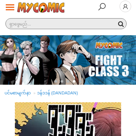
နောက်ဆုံး
ထွက်
လူကြ
ည့်
အများ
ဆုံး
အမျိုး
အစား
ပင်မစာမျက်နှာ
ဒန်ဒဒန် (DANDADAN)
ထုတ်ဝေမှု
အချိန်ဇယား
ဆက်လက်
ကြည့်ရှု