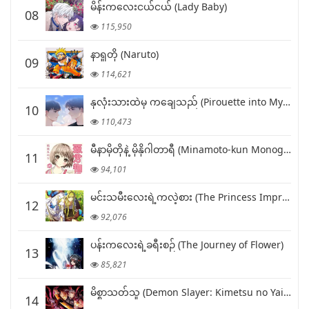
မိန်းကလေးငယ်ငယ် (Lady Baby)
08
115,950
နာရူတို (Naruto)
09
114,621
နှလုံးသားထဲမှ ကချေသည် (Pirouette into My Heart)
10
110,473
မီနာမိုတိုနဲ့ မိုနိုဂါတာရီ (Minamoto-kun Monogatari)
11
94,101
မင်းသမီးလေးရဲ့ကလဲ့စား (The Princess Imprints a Traitor)
12
92,076
ပန်းကလေးရဲ့ခရီးစဉ် (The Journey of Flower)
13
85,821
မိစ္စာသတ်သူ (Demon Slayer: Kimetsu no Yaiba)
14