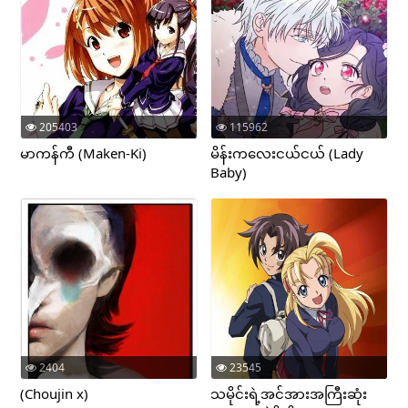
205403
115962
မာကန်ကီ (Maken-Ki)
မိန်းကလေးငယ်ငယ် (Lady
Baby)
2404
23545
(Choujin x)
သမိုင်းရဲ့အင်အားအကြီးဆုံး