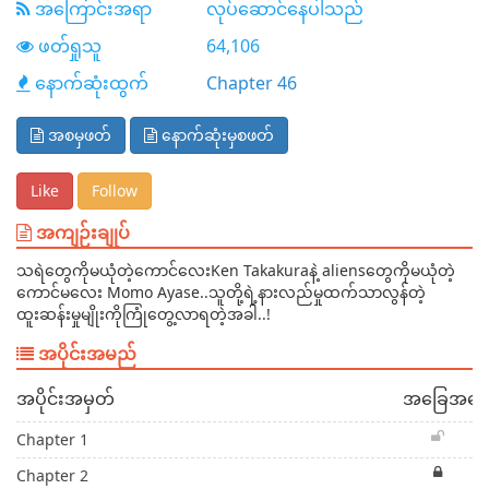
အကြောင်းအရာ
လုပ်ဆောင်နေပါသည်
ဖတ်ရှုသူ
64,106
နောက်ဆုံးထွက်
Chapter 46
အစမှဖတ်
နောက်ဆုံးမှစဖတ်
Like
Follow
အကျဉ်းချုပ်
သရဲတွေကိုမယုံတဲ့ကောင်လေးKen Takakuraနဲ့ aliensတွေကိုမယုံတဲ့
ကောင်မလေး Momo Ayase..သူတို့ရဲ့နားလည်မှုထက်သာလွန်တဲ့
ထူးဆန်းမှုမျိုးကိုကြုံတွေ့လာရတဲ့အခါ..!
အပိုင်းအမည်
အပိုင်းအမှတ်
အခြေအနေ
Chapter 1
Chapter 2