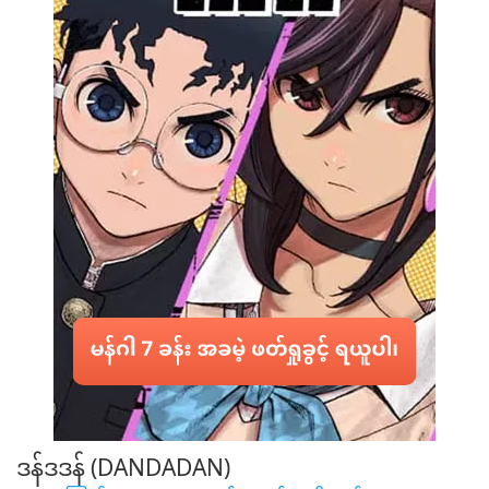
ပါ။
အကြိုက်
ဆုံး
ဒန်ဒဒန် (DANDADAN)