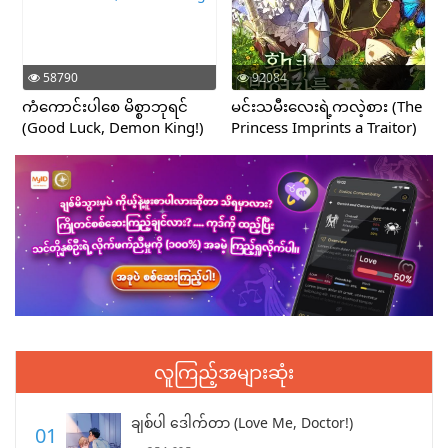
58790
92084
ကံကောင်းပါစေ မိစ္စာဘုရင်
မင်းသမီးလေးရဲ့ကလဲ့စား (The
(Good Luck, Demon King!)
Princess Imprints a Traitor)
လူကြည့်အများဆုံး
ချစ်ပါ ဒေါက်တာ (Love Me, Doctor!)
01