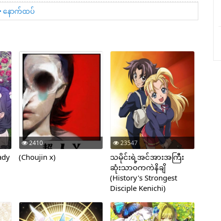
နောက်ထပ်
2410
23547
ady
(Choujin x)
သမိုင်းရဲ့အင်အားအကြီး
ဆုံးသာဝကကဲနိချိ
(History's Strongest
Disciple Kenichi)