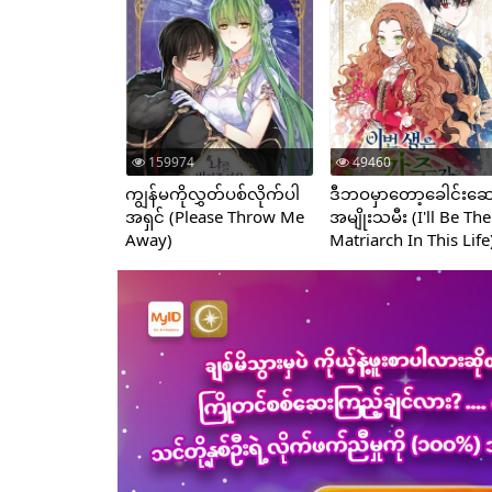
159974
49460
ကျွန်မကိုလွှတ်ပစ်လိုက်ပါ
ဒီဘဝမှာတော့ခေါင်းဆေ
အရှင် (Please Throw Me
အမျိုးသမီး (I'll Be The
Away)
Matriarch In This Life