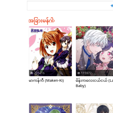
အခြားမန်ဂါ
205416
115972
မာကန်ကီ (Maken-Ki)
မိန်းကလေးငယ်ငယ် (L
Baby)