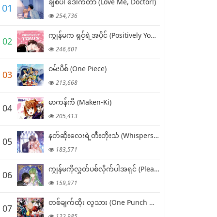
ချစ်ပါ ဒေါက်တာ (Love Me, Doctor!)
01
254,736
ကျွန်မက ရှင့်ရဲ့အပိုင် (Positively Yours)
02
246,601
ဝမ်းပိစ် (One Piece)
03
213,668
မာကန်ကီ (Maken-Ki)
04
205,413
နတ်ဆိုးလေးရဲ့တီးတိုးသံ (Whispers of the Devil)
05
183,571
ကျွန်မကိုလွှတ်ပစ်လိုက်ပါအရှင် (Please Throw Me Away)
06
159,971
တစ်ချက်ထိုး လူသား (One Punch Man)
07
122,985