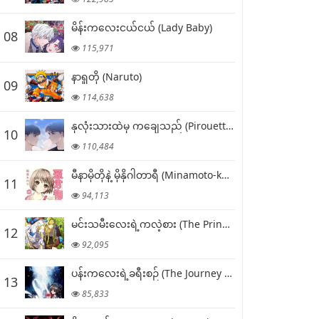
မိန်းကလေးငယ်ငယ် (Lady Baby)
08
115,971
နာရူတို (Naruto)
09
114,638
နှလုံးသားထဲမှ ကချေသည် (Pirouette into My Heart)
10
110,484
မီနာမိုတိုနဲ့ မိုနိုဂါတာရီ (Minamoto-kun Monogatari)
11
94,113
မင်းသမီးလေးရဲ့ကလဲ့စား (The Princess Imprints a Traitor)
12
92,095
ပန်းကလေးရဲ့ခရီးစဉ် (The Journey of Flower)
13
85,833