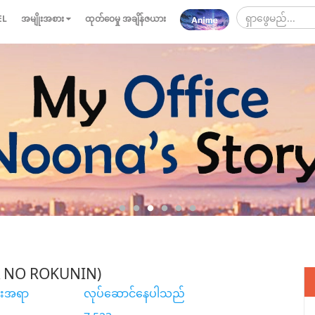
EL
အမျိုးအစား
ထုတ်ဝေမှု အချိန်ဇယား
A NO ROKUNIN)
်းအရာ
လုပ်ဆောင်နေပါသည်