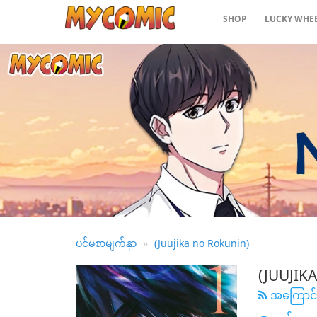
SHOP
LUCKY WHE
နောက်ဆုံး
ထွက်
လူကြ
ည့်
အများ
ဆုံး
အမျိုး
အစား
ထုတ်ဝေမှု
အချိန်ဇယား
ပင်မစာမျက်နှာ
(Juujika no Rokunin)
ဆက်လက်
ကြည့်ရှု
(JUUJIK
ပါ။
အကြောင
အကြိုက်