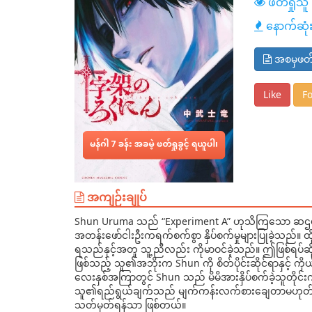
ဖတ်ရှုသူ
ဆုံး
နောက်ဆုံ
အစမှဖတ
Like
Fo
အကျဉ်းချုပ်
Shun Uruma သည် “Experiment A” ဟုသိကြသော ဆဌမတန
အတန်းဖော်ငါးဦးကရက်စက်စွာ နှိပ်စက်မှုများပြုခဲ့သည်။ ထိ
ရသည်နှင့်အတူ သူ့ညီလည်း ကိုမာဝင်ခဲ့သည်။ ဤဖြစ်ရပ်ဆ
ဖြစ်သည့် သူ၏အဘိုးက Shun ကို စိတ်ပိုင်းဆိုင်ရာနှင့် ကို
လေးနှစ်အကြာတွင် Shun သည် မိမိအားနှိပ်စက်ခဲ့သူတိုင်း
သူ၏ရည်ရွယ်ချက်သည် မျက်ကန်းလက်စားချေတာမဟုတ်ပါ။ အမ
သတ်မှတ်ရန်သာ ဖြစ်တယ်။