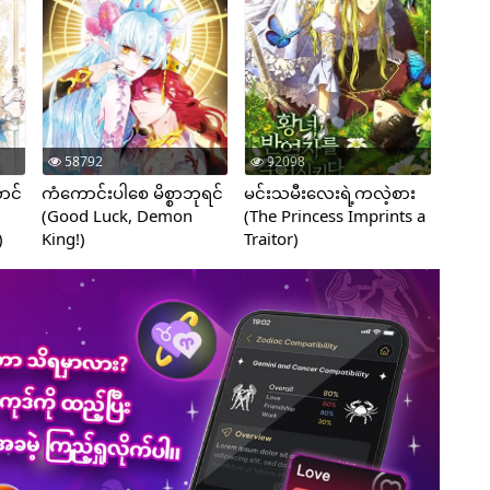
58792
92098
ာင်
ကံကောင်းပါစေ မိစ္စာဘုရင်
မင်းသမီးလေးရဲ့ကလဲ့စား
(Good Luck, Demon
(The Princess Imprints a
)
King!)
Traitor)