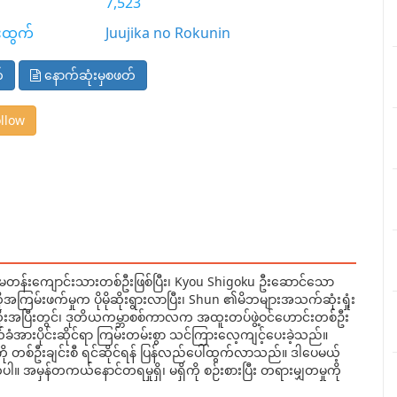
7,523
းထွက်
Juujika no Rokunin
်
နောက်ဆုံးမှစဖတ်
llow
်းကျောင်းသားတစ်ဦးဖြစ်ပြီး၊ Kyou Shigoku ဦးဆောင်သော
ုအကြမ်းဖက်မှုက ပိုမိုဆိုးရွားလာပြီး၊ Shun ၏မိဘများအသက်ဆုံးရှုံး
ိုးအပြီးတွင်၊ ဒုတိယကမ္ဘာစစ်ကာလက အထူးတပ်ဖွဲ့ဝင်ဟောင်းတစ်ဦး
ယ်ခံအားပိုင်းဆိုင်ရာ ကြမ်းတမ်းစွာ သင်ကြားလေ့ကျင့်ပေးခဲ့သည်။
ကို တစ်ဦးချင်းစီ ရင်ဆိုင်ရန် ပြန်လည်ပေါ်ထွက်လာသည်။ ဒါပေမယ့်
ှန်တကယ်နောင်တရမှုရှိ၊ မရှိကို စဉ်းစားပြီး တရားမျှတမှုကို