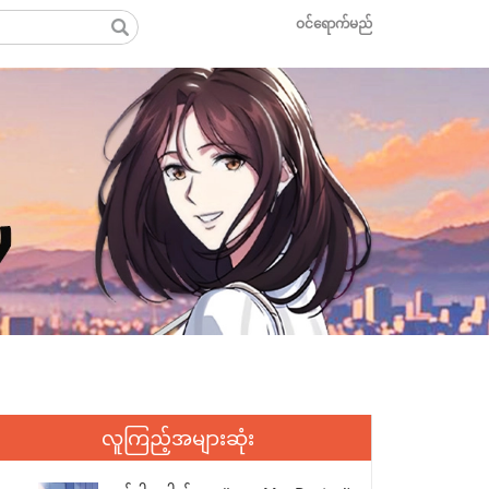
ဝင်ရောက်မည်
လူကြည့်အများဆုံး