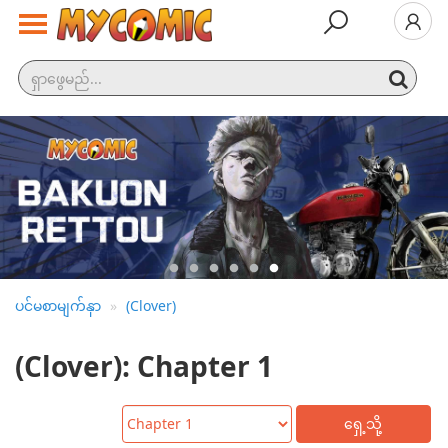
နောက်ဆုံး
ထွက်
လူကြ
ည့်
အများ
ဆုံး
အမျိုး
အစား
ပင်မစာမျက်နှာ
(Clover)
(Clover): Chapter 1
ထုတ်ဝေမှု
အချိန်ဇယား
ဆက်လက်
ရှေ့သို့
ကြည့်ရှု