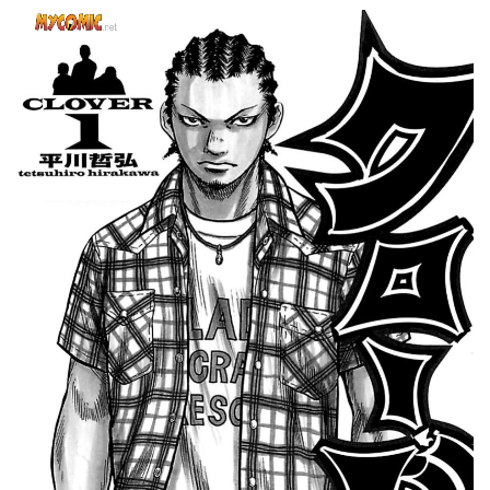
ပါ။
အကြိုက်
ဆုံး