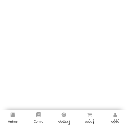
ဝယ်ရန်
ပရိုဖိုင််
Anime
Comic
ကံစမ်းရန်