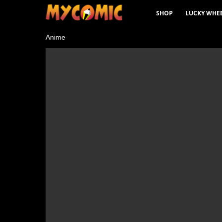
SHOP
LUCKY WHE
နောက်ဆုံး
Anime
ထွက်
လူကြ
ည့်
အများ
ဆုံး
အမျိုး
အစား
ထုတ်ဝေမှု
အချိန်ဇယား
ဆက်လက်
ကြည့်ရှု
ပါ။
အကြိုက်