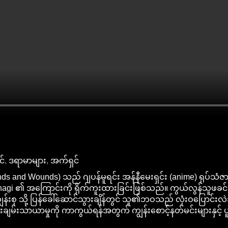
င်
,
ဒရာမာများ
,
အက်ရှင်
onds and Wounds) သည် ဂျပန်မူရင်း အန်နီမေးရှင်း (anime) ရုပ်
to Yanagi ၏ အကြောင်းကို ရိုက်ကူးထားခြင်းဖြစ်သည်။ ကွယ်လွန်သူ
်းစု သို့ ပြန်ခေါ်ဆောင်သွားချိန်တွင် သူ၏ဘဝသည် လုံးဝပြောင်းလဲ
ေးချမ်းသာယာမှုကို ကာကွယ်ရန်အတွက် ကျွန်းစောင့်နတ်မင်းများနှင့