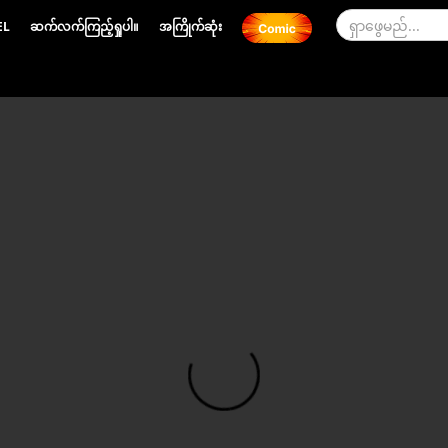
EL
ဆက်လက်ကြည့်ရှုပါ။
အကြိုက်ဆုံး