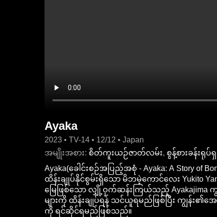
ဆုံး
Ayaka
2023 • TV-14 • 12/12 • Japan
အမျိုးအစား:
စိတ်ကူးယဉ်ဇာတ်လမ်း
,
စွန့်စားခန်းရုပ်ရှ
Ayaka(ခေါင်းစဉ်အပြည့်အစုံ - Ayaka: A Story of B
ထိန်းချုပ်နိုင်စွမ်းရှိသော မိဘမဲ့ကောင်လေး Yuki
မြေဖြစ်သော လျှို့ဝှက်ဆန်းကြယ်သည့် Ayakajima ကျွန
များကို ထိန်းချုပ်ရန် သင်ယူရမည်ဖြစ်ပြီး ကျွန်း၏အ
ကို ရင်ဆိုင်ရမည်ဖြစ်သည်။