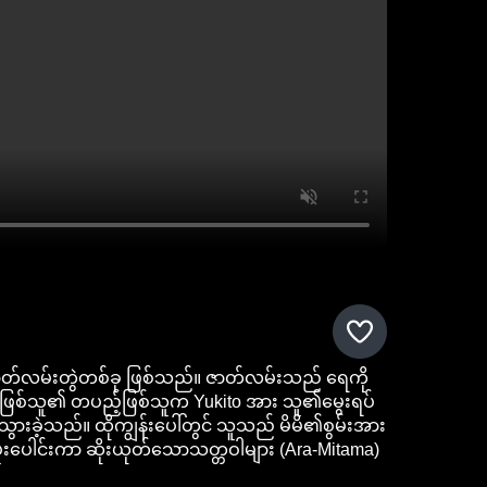
သံဇာတ်လမ်းတွဲတစ်ခု ဖြစ်သည်။ ဇာတ်လမ်းသည် ရေကို
ဖခင်ဖြစ်သူ၏ တပည့်ဖြစ်သူက Yukito အား သူ၏မွေးရပ်
သွားခဲ့သည်။ ထိုကျွန်းပေါ်တွင် သူသည် မိမိ၏စွမ်းအား
် ပူးပေါင်းကာ ဆိုးယုတ်သောသတ္တဝါများ (Ara-Mitama)