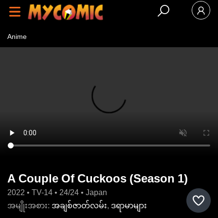
Anime
နောက်ဆုံး
ထွက်
လူကြ
ည့်
အများ
ဆုံး
အမျိုး
အစား
A Couple Of Cuckoos (Season 1)
ထုတ်ဝေမှု
အချိန်ဇယား
2022 • TV-14 • 24/24 • Japan
ဆက်လက်
အမျိုးအစား:
အချစ်ဇာတ်လမ်း
,
ဒရာမာများ
ကြည့်ရှု