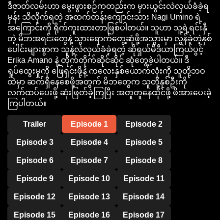
ပါ။
ဒီဇာတ်လမ်းဟာ မွေးဖွားစဉ်ကတည်းက မှားယွင်းလဲလှယ်ခံခဲ့ရ
မှန်း သိလိုက်ရတဲ့ အထက်တန်းကျောင်းသား Nagi Umino ရဲ့
အကြိုက်
အကြောင်းကို ရိုက်ကူးထားတာဖြစ်ပါတယ်။ သူဟာ သူ့ရဲ့ရင်းနှီ
ဆုံး
တဲ့ မိဘအရင်းတွေနဲ့ သွားရောက်တွေ့ဆုံဖို့အသွားမှာ လွန်ခဲ့တဲ့နှစ်
ပေါင်းများစွာက သူနဲ့လဲလှယ်ခံခဲ့ရတဲ့ ဆိုရှယ်မီဒီယာကြယ်ပွင့်
Erika Amano နဲ့ တိုက်တိုက်ဆိုင်ဆိုင် ဆုံတွေ့ခဲ့ပါတယ်။ ဒီ
ရှုပ်ထွေးမှုကို ဖြေရှင်းဖို့နဲ့ ကလေးနှစ်ယောက်လုံးကို သူတို့ဘဝ
ထဲမှာ ဆက်ရှိနေစေဖို့အတွက် မိဘတွေက သူတို့နှစ်ဦးကို
လက်ထပ်ပေးဖို့ ဆုံးဖြတ်ခဲ့ကြပြီး အတူတူနေထိုင်ဖို့ ဖိအားပေးခဲ့
ကြပါတယ်။
Trailer
Episode 1
Episode 2
Episode 3
Episode 4
Episode 5
Episode 6
Episode 7
Episode 8
Episode 9
Episode 10
Episode 11
Episode 12
Episode 13
Episode 14
Episode 15
Episode 16
Episode 17